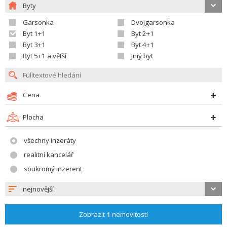
Byty
Garsonka
Dvojgarsonka
Byt 1+1
Byt 2+1
Byt 3+1
Byt 4+1
Byt 5+1 a větší
Jiný byt
Cena
Plocha
všechny inzeráty
realitní kancelář
soukromý inzerent
nejnovější
Zobrazit
1
nemovitostí