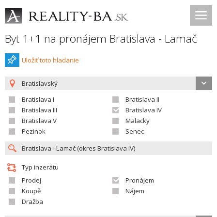
Byt 1+1 na pronájem Bratislava - Lamač
Uložiť toto hladanie
Bratislavský
Bratislava I
Bratislava II
Bratislava III
Bratislava IV
Bratislava V
Malacky
Pezinok
Senec
Typ inzerátu
Prodej
Pronájem
Koupě
Nájem
Dražba