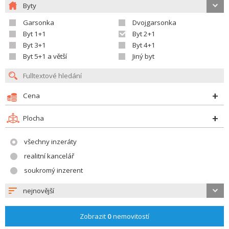
Byty
Garsonka
Dvojgarsonka
Byt 1+1
Byt 2+1
Byt 3+1
Byt 4+1
Byt 5+1 a větší
Jiný byt
Cena
Plocha
všechny inzeráty
realitní kancelář
soukromý inzerent
nejnovější
Zobrazit
0
nemovitostí