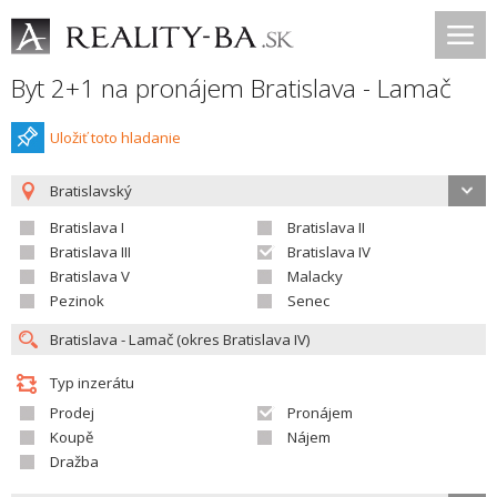
Byt 2+1 na pronájem Bratislava - Lamač
Uložiť toto hladanie
Bratislavský
Bratislava I
Bratislava II
Bratislava III
Bratislava IV
Bratislava V
Malacky
Pezinok
Senec
Typ inzerátu
Prodej
Pronájem
Koupě
Nájem
Dražba