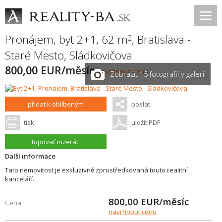
Pronájem, byt 2+1, 62 m
,
Bratislava -
2
Staré Mesto
,
Sládkovičova
800,00 EUR/měsíc
navrhnout cenu
Zobrazit 15 fotografií v galerii
přidat k oblíbeným
poslat
tisk
uložit PDF
topovať inzerát
Další informace
Tato nemovitost je exkluzivně zprostředkovaná touto realitní
kanceláří.
800,00
EUR/měsíc
Cena
navrhnout cenu