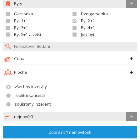
Byty
Garsonka
Dvojgarsonka
Byt 1+1
Byt 2+1
Byt 3+1
Byt 4+1
Byt 5+1 a větší
Jiný byt
Cena
Plocha
všechny inzeráty
realitní kancelář
soukromý inzerent
nejnovější
Zobrazit
1
nemovitostí