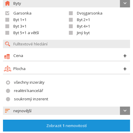
Byty
Garsonka
Dvojgarsonka
Byt 1+1
Byt 2+1
Byt 3+1
Byt 4+1
Byt 5+1 a větší
Jiný byt
Cena
Plocha
všechny inzeráty
realitní kancelář
soukromý inzerent
nejnovější
Zobrazit
1
nemovitostí