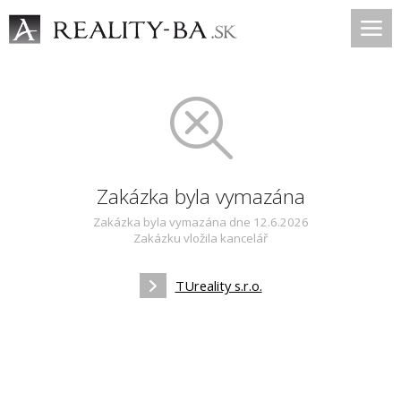
Zakázka byla vymazána
Zakázka byla vymazána dne 12.6.2026
Zakázku vložila kancelář
TUreality s.r.o.