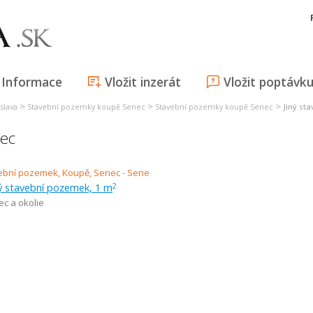
Informace
Vložit inzerát
Vložit poptávk
>
>
>
slava
Stavební pozemky koupě Senec
Stavební pozemky koupě Senec
Jiný st
nec
ý stavební pozemek, 1 m
2
c a okolie