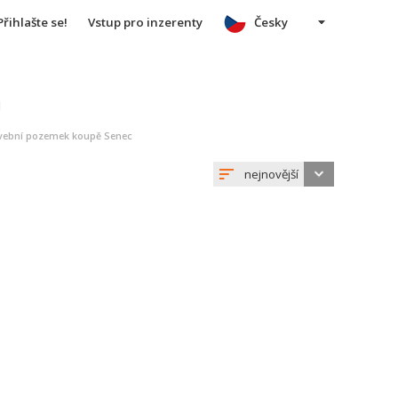
Přihlašte se!
Vstup pro inzerenty
Česky
u
avební pozemek koupě Senec
nejnovější