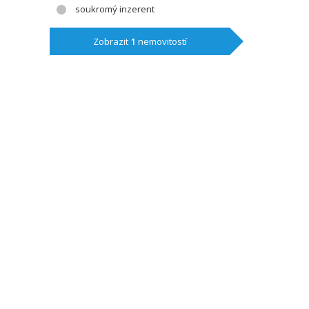
soukromý inzerent
Zobrazit
1
nemovitostí