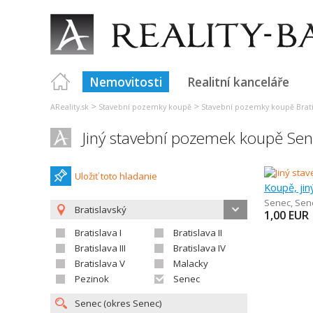
Nemovitosti
Realitní kanceláře
>
>
AReality.sk
Stavební pozemky koupě
Stavební pozemky koupě Brati
Jiný stavební pozemek koupě Se
Uložiť toto hladanie
Koupě, jin
Senec
,
Sene
Bratislavský
1,00
EUR
Bratislava I
Bratislava II
Bratislava III
Bratislava IV
Bratislava V
Malacky
Pezinok
Senec