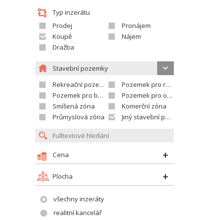
Typ inzerátu
Prodej
Pronájem
Koupě
Nájem
Dražba
Stavební pozemky
Rekreační pozemek
Pozemek pro rodinné domy
Pozemek pro bytovou výstavbu
Pozemek pro občanskou vybavenost
Smíšená zóna
Komerční zóna
Průmyslová zóna
Jiný stavební pozemek
Cena
Plocha
všechny inzeráty
realitní kancelář