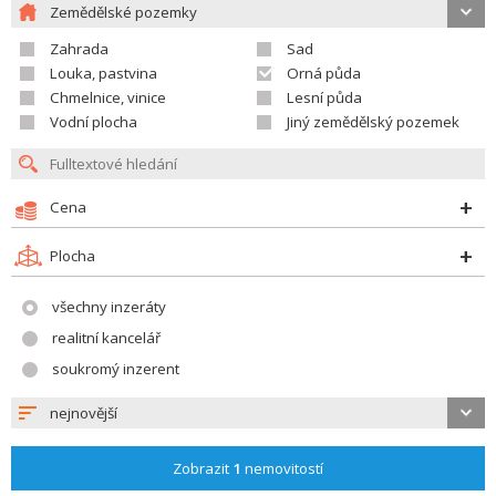
Zemědělské pozemky
Zahrada
Sad
Louka, pastvina
Orná půda
Chmelnice, vinice
Lesní půda
Vodní plocha
Jiný zemědělský pozemek
Cena
Plocha
všechny inzeráty
realitní kancelář
soukromý inzerent
nejnovější
Zobrazit
1
nemovitostí