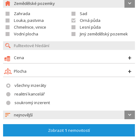
Zemědělské pozemky
Zahrada
Sad
Louka, pastvina
Orná půda
Chmelnice, vinice
Lesní půda
Vodní plocha
Jiný zemědělský pozemek
Cena
Plocha
všechny inzeráty
realitní kancelář
soukromý inzerent
nejnovější
Zobrazit
1
nemovitostí