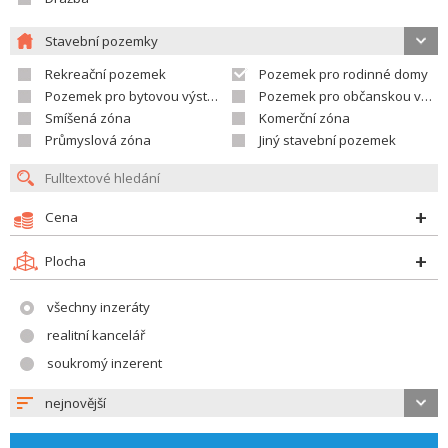
Stavební pozemky
Rekreační pozemek
Pozemek pro rodinné domy
Pozemek pro bytovou výstavbu
Pozemek pro občanskou vybavenost
Smíšená zóna
Komerční zóna
Průmyslová zóna
Jiný stavební pozemek
Cena
Plocha
všechny inzeráty
realitní kancelář
soukromý inzerent
nejnovější