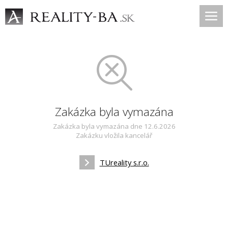
Zakázka byla vymazána
Zakázka byla vymazána dne 12.6.2026
Zakázku vložila kancelář
TUreality s.r.o.