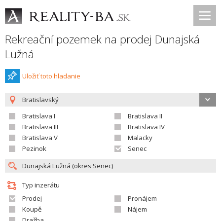
Rekreační pozemek na prodej Dunajská
Lužná
Uložiť toto hladanie
Bratislavský
Bratislava I
Bratislava II
Bratislava III
Bratislava IV
Bratislava V
Malacky
Pezinok
Senec
Typ inzerátu
Prodej
Pronájem
Koupě
Nájem
Dražba