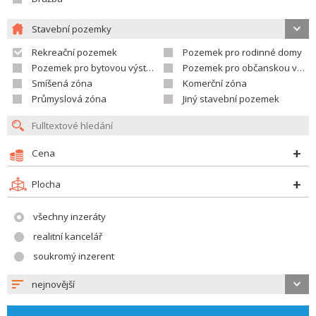
Stavební pozemky
Rekreační pozemek
Pozemek pro rodinné domy
Pozemek pro bytovou výstavbu
Pozemek pro občanskou vybavenost
Smíšená zóna
Komerční zóna
Průmyslová zóna
Jiný stavební pozemek
Cena
Plocha
všechny inzeráty
realitní kancelář
soukromý inzerent
nejnovější