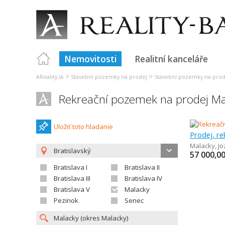
Nemovitosti
Realitní kanceláře
>
>
AReality.sk
Stavební pozemky na prodej
Stavební pozemky na prode
Rekreační pozemek na prodej Ma
Uložiť toto hladanie
Prodej, r
Malacky
,
Jo
Bratislavský
57 000,0
Bratislava I
Bratislava II
Bratislava III
Bratislava IV
Bratislava V
Malacky
Pezinok
Senec