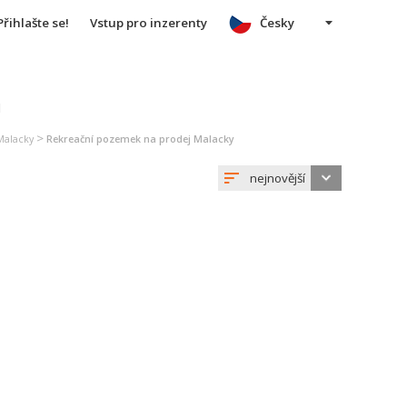
Přihlašte se!
Vstup pro inzerenty
Česky
u
>
Malacky
Rekreační pozemek na prodej Malacky
nejnovější