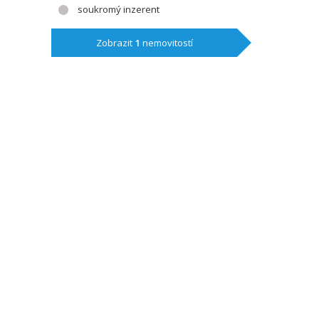
soukromý inzerent
Zobrazit
1
nemovitostí