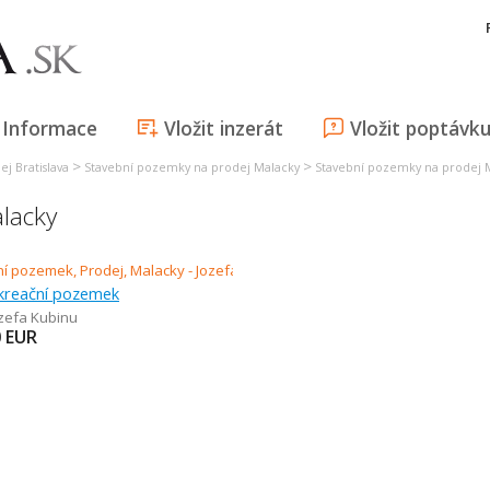
Informace
Vložit inzerát
Vložit poptávk
>
>
j Bratislava
Stavební pozemky na prodej Malacky
Stavební pozemky na prodej 
lacky
ekreační pozemek
zefa Kubinu
0
EUR