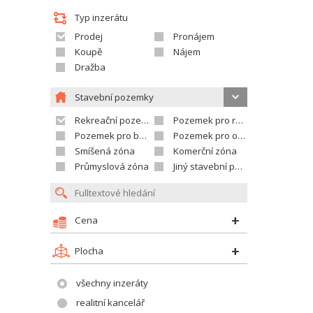
Typ inzerátu
Prodej
Pronájem
Koupě
Nájem
Dražba
Stavební pozemky
Rekreační pozemek
Pozemek pro rodinné domy
Pozemek pro bytovou výstavbu
Pozemek pro občanskou vybavenost
Smíšená zóna
Komerční zóna
Průmyslová zóna
Jiný stavební pozemek
Cena
Plocha
všechny inzeráty
realitní kancelář