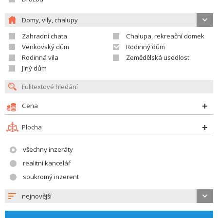
Domy, vily, chalupy
Zahradní chata
Chalupa, rekreační domek
Venkovský dům
Rodinný dům
Rodinná vila
Zemědělská usedlost
Jiný dům
Cena
Plocha
všechny inzeráty
realitní kancelář
soukromý inzerent
nejnovější