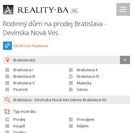
Rodinný dům na prodej Bratislava -
Devínska Nová Ves
Uložiť toto hladanie
Bratislavský
Bratislava I
Bratislava II
Bratislava III
Bratislava IV
Bratislava V
Malacky
Pezinok
Senec
Typ inzerátu
Prodej
Pronájem
Koupě
Nájem
Dražba