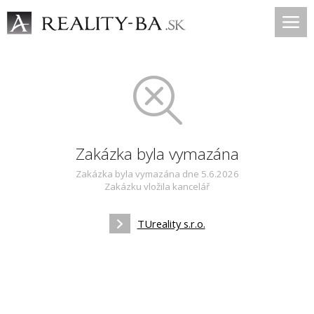
Zakázka byla vymazána
Zakázka byla vymazána dne 5.6.2026
Zakázku vložila kancelář
TUreality s.r.o.