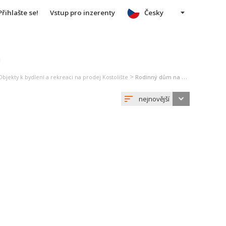
Přihlašte se!
Vstup pro inzerenty
Česky
u
>
Objekty k bydlení a rekreaci na prodej Kostolište
Rodinný dům na prodej Kostolište
nejnovější