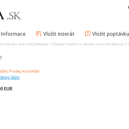
Informace
Vložit inzerát
Vložit poptávk
>
>
 a rekreaci na prodej Bratislava
Objekty k bydlení a rekreaci na prodej Malacky
e
odinný dům
00
EUR