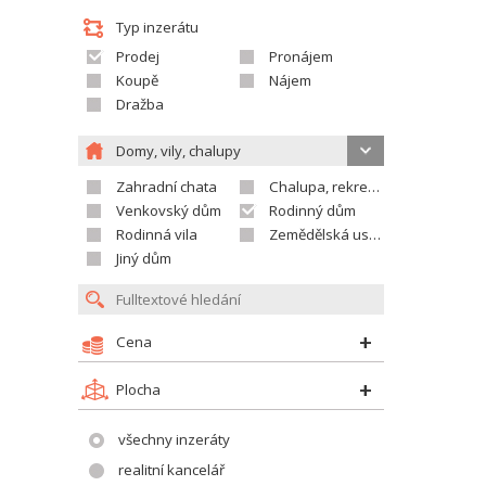
Typ inzerátu
Prodej
Pronájem
Koupě
Nájem
Dražba
Domy, vily, chalupy
Zahradní chata
Chalupa, rekreační domek
Venkovský dům
Rodinný dům
Rodinná vila
Zemědělská usedlost
Jiný dům
Cena
Plocha
všechny inzeráty
realitní kancelář