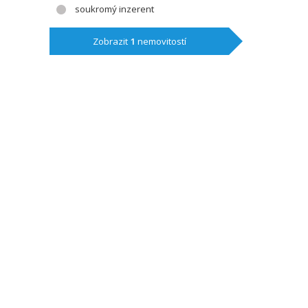
soukromý inzerent
Zobrazit
1
nemovitostí