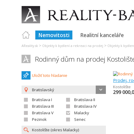
Nemovitosti
Realitní kanceláře
>
>
AReality.sk
Objekty k bydlení a rekreaci na prodej
Objekty k bydlení
Rodinný dům na prodej Kostolišt
Uložiť toto hladanie
Prodej, r
Kostolište
Bratislavský
299 000,
Bratislava I
Bratislava II
Bratislava III
Bratislava IV
Bratislava V
Malacky
Pezinok
Senec