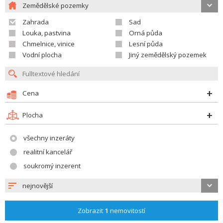
Zemědělské pozemky
Zahrada
Sad
Louka, pastvina
Orná půda
Chmelnice, vinice
Lesní půda
Vodní plocha
Jiný zemědělský pozemek
Cena
Plocha
všechny inzeráty
realitní kancelář
soukromý inzerent
nejnovější
Zobrazit
1
nemovitostí