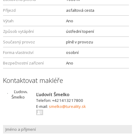
Příjezd
asfaltová cesta
Výtah
Ano
Způsob vytápění
ústřední topení
Současný provoz
plně v provozu
Forma vlastnictví
osobní
Bezpečnostní zařízení
Ano
Kontaktovat makléře
Ľudovít Šmelko
Telefon: +421413217800
E-mail:
smelko@tureality.sk