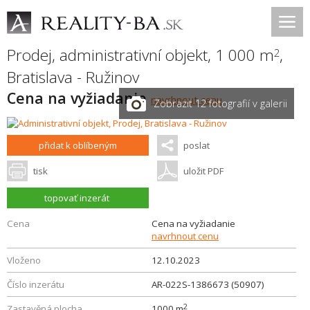
Prodej, administrativní objekt, 1 000 m
,
2
Bratislava - Ružinov
Cena na vyžiadanie
navrhnout cenu
Zobrazit 12 fotografií v galerii
přidat k oblíbeným
poslat
tisk
uložit PDF
topovať inzerát
Cena
Cena na vyžiadanie
navrhnout cenu
Vloženo
12.10.2023
Číslo inzerátu
AR-022S-1386673 (50907)
2
Zastavěná plocha
1000 m