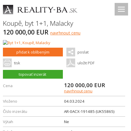
Koupě, byt 1+1,
Malacky
120 000,00 EUR
navrhnout cenu
přidat k oblíbeným
poslat
tisk
uložit PDF
topovať inzerát
120 000,00
EUR
Cena
navrhnout cenu
Vloženo
04.03.2024
Číslo inzerátu
AR-0ACX-191485 (UK55865)
Výtah
Ne