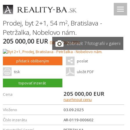
Prodej, byt 2+1, 54 m
,
Bratislava -
2
Petržalka
,
Nobelovo nám.
205 000,00 EUR
navrhnout cenu
Zobrazit 7 fotografií v galerii
přidat k oblíbeným
poslat
tisk
uložit PDF
topovať inzerát
205 000,00
EUR
Cena
navrhnout cenu
Vloženo
03.09.2025
Číslo inzerátu
AR-0119-000602