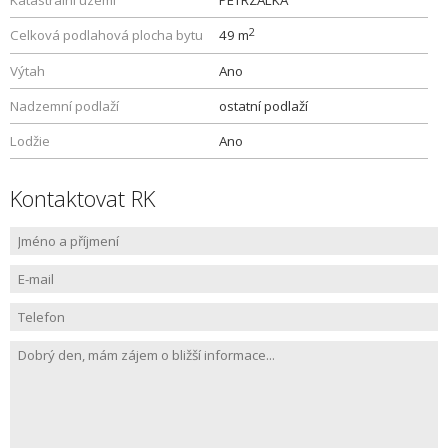
Katastrální území
PETRZALKA
2
Celková podlahová plocha bytu
49 m
Výtah
Ano
Nadzemní podlaží
ostatní podlaží
Lodžie
Ano
Kontaktovat RK