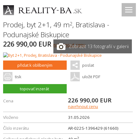
Prodej, byt 2+1, 49 m
,
Bratislava -
2
Podunajské Biskupice
226 990,00 EUR
navrhnout cenu
Zobrazit 13 fotografií v galerii
přidat k oblíbeným
poslat
tisk
uložit PDF
topovať inzerát
226 990,00
EUR
Cena
navrhnout cenu
Vloženo
31.05.2026
Číslo inzerátu
AR-022S-1396429 (61660)
2