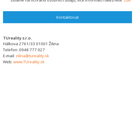
Dbáme na ochranu osobních údajů, více informací naleznete
zde
Kontaktovat
TUreality s.r.o.
Hálkova 2761/33
01001
Žilina
Telefon:
0948 777 027
E-mail:
zilina@tureality.sk
Web:
www.TUreality.sk