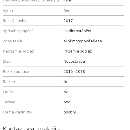
Celková podlahová plocha bytu
49 m
Výtah
Ano
Rok výstavby
2017
Způsob vytápění
lokální vytápění
Zdroj tepla
el.přímotopová tělesa
Nadzemní podlaží
Přízemní podlaží
Stav
Novostavba
Rok kolaudace
2016 - 2018
Balkon
Ne
Lodžie
Ne
Terasa
Ano
Forma vlastnictví
osobní
Kontaktovat makléře