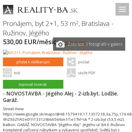
Pronájem, byt 2+1, 53 m
,
Bratislava -
2
Ružinov
,
Jégého
530,00 EUR/měsíc
navrhnout cenu
Zobrazit 9 fotografií v galerii
přidat k oblíbeným
poslat
tisk
uložit PDF
topovať inzerát
- NOVOSTAVBA - Jégého Alej - 2-izb.byt. Lodžie.
Garáž.
Street View:
https://www.google.sk/maps/@48.1579419,17.1357218,3a,75y,174.6
9hZX6ZYA!2e0!7i13312!8i6656!6m1!1e1?hl=sk * 2-izb.byt (53,5 m2).
Balkon. GARÁŽ. NOVOSTAVBA "Jégého Alej". Jégého ul. BA II.-Ružinov
Kompletně zařízený nábytkem a vybavený spotřebiči. Světlý byt s