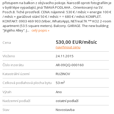
přístupem na balkon z obývacího pokoje. Narozdíl oproti fotografiím je
v bytě lépe vypadající, jiná TMAVÁ PODLAHA .. Orientovaný na SV.
Posch.8. Tiché prostředí. CENA: nájemné: 530 € / měsíc + energie 100 €
/ měsíc + garážové stání 50 € / měsíc = = 680 € / měsíc KOMPLET.
KONTAKT: 0903 469 903 (Viber, WhatsApp), NETreal.TK ** KO2 2-room
apartment (53.5 square meters). Balcony. GARAGE. The new building
"Jégého Alley". J
...
celý popis
530,00
EUR/měsíc
Cena
navrhnout cenu
Vloženo
24.11.2015
Číslo inzerátu
AR-09QQ-000160
Katastrální území
RUZINOV
2
Celková podlahová plocha bytu
53 m
Výtah
Ano
Nadzemní podlaží
ostatní podlaží
Stav
Novostavba