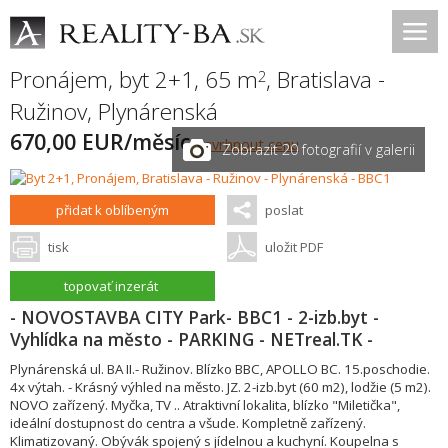
Pronájem, byt 2+1, 65 m
,
Bratislava -
2
Ružinov
,
Plynárenská
670,00 EUR/měsíc
navrhnout cenu
Zobrazit 20 fotografií v galerii
přidat k oblíbeným
poslat
tisk
uložit PDF
topovať inzerát
- NOVOSTAVBA CITY Park- BBC1 - 2-izb.byt -
Vyhlídka na město - PARKING - NETreal.TK -
Plynárenská ul. BA II.- Ružinov. Blízko BBC, APOLLO BC. 15.poschodie.
4x výtah. - Krásný výhled na město. JZ. 2-izb.byt (60 m2), lodžie (5 m2).
NOVO zařízený. Myčka, TV .. Atraktivní lokalita, blízko "Miletička",
ideální dostupnost do centra a všude. Kompletně zařízený.
Klimatizovaný. Obývák spojený s jídelnou a kuchyní. Koupelna s