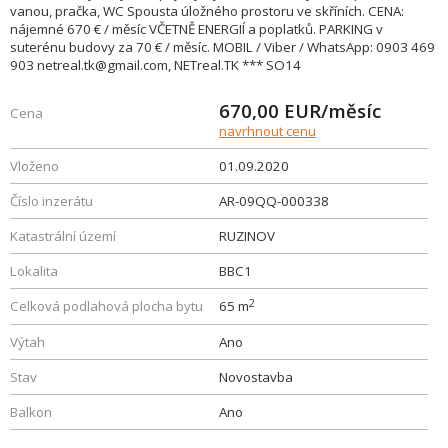
vanou, pračka, WC Spousta úložného prostoru ve skříních. CENA:
nájemné 670 € / měsíc VČETNĚ ENERGIÍ a poplatků. PARKING v
suterénu budovy za 70 € / měsíc. MOBIL / Viber / WhatsApp: 0903 469
903 netreal.tk@gmail.com, NETreal.TK *** SO14
670,00
EUR/měsíc
Cena
navrhnout cenu
Vloženo
01.09.2020
Číslo inzerátu
AR-09QQ-000338
Katastrální území
RUZINOV
Lokalita
BBC1
2
Celková podlahová plocha bytu
65 m
Výtah
Ano
Stav
Novostavba
Balkon
Ano