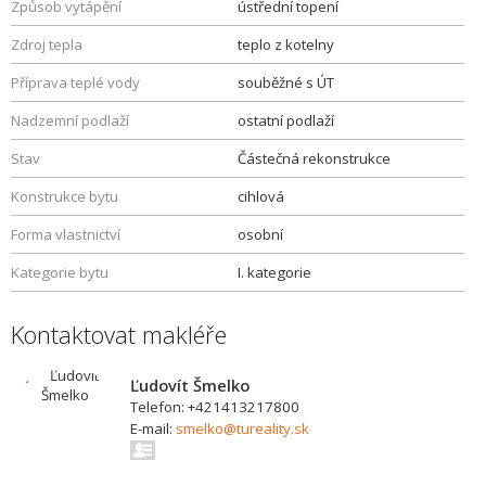
Způsob vytápění
ústřední topení
Zdroj tepla
teplo z kotelny
Příprava teplé vody
souběžné s ÚT
Nadzemní podlaží
ostatní podlaží
Stav
Částečná rekonstrukce
Konstrukce bytu
cihlová
Forma vlastnictví
osobní
Kategorie bytu
I. kategorie
Kontaktovat makléře
Ľudovít Šmelko
Telefon: +421413217800
E-mail:
smelko@tureality.sk