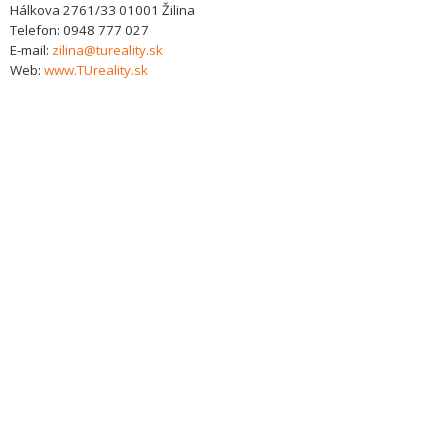
Hálkova 2761/33
01001
Žilina
Telefon:
0948 777 027
E-mail:
zilina@tureality.sk
Web:
www.TUreality.sk