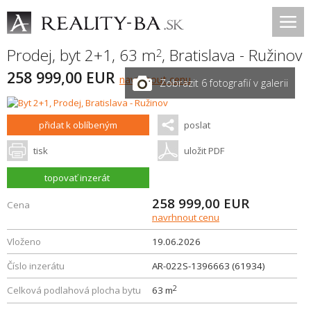
Prodej, byt 2+1, 63 m
,
Bratislava - Ružinov
2
258 999,00 EUR
navrhnout cenu
Zobrazit 6 fotografií v galerii
přidat k oblíbeným
poslat
tisk
uložit PDF
topovať inzerát
258 999,00
EUR
Cena
navrhnout cenu
Vloženo
19.06.2026
Číslo inzerátu
AR-022S-1396663 (61934)
2
Celková podlahová plocha bytu
63 m