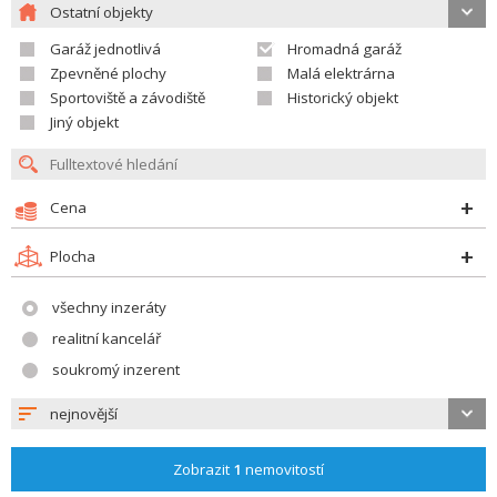
Ostatní objekty
Garáž jednotlivá
Hromadná garáž
Zpevněné plochy
Malá elektrárna
Sportoviště a závodiště
Historický objekt
Jiný objekt
Cena
Plocha
všechny inzeráty
realitní kancelář
soukromý inzerent
nejnovější
Zobrazit
1
nemovitostí