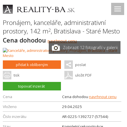
Pronájem, kanceláře, administrativní
prostory, 142 m
,
Bratislava - Staré Mesto
2
Cena dohodou
navrhnout cenu
Zobrazit 12 fotografií v galerii
přidat k oblíbeným
poslat
tisk
uložit PDF
topovať inzerát
Cena
Cena dohodou
navrhnout cenu
Vloženo
29.04.2025
Číslo inzerátu
AR-022S-1392727 (57544)
Stav
Kompletní rekonstrukce