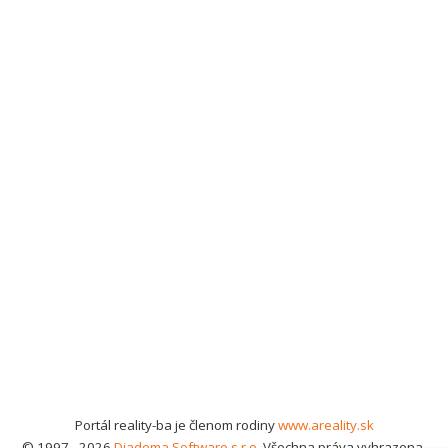
Portál reality-ba je členom rodiny
www.areality.sk
© 1997 - 2026
Diadema Software s.r.o.
Všechna práva vyhrazena.