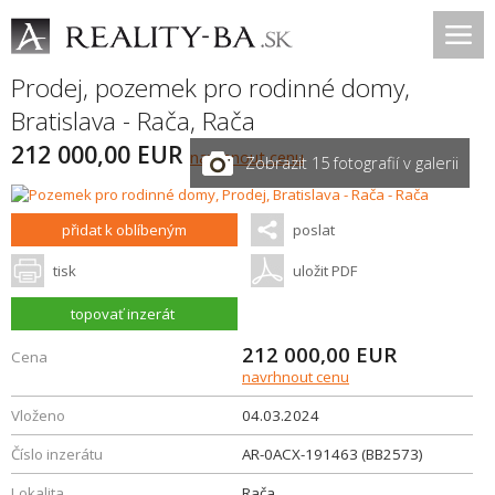
Prodej, pozemek pro rodinné domy,
Bratislava - Rača
,
Rača
212 000,00 EUR
navrhnout cenu
Zobrazit 15 fotografií v galerii
přidat k oblíbeným
poslat
tisk
uložit PDF
topovať inzerát
212 000,00
EUR
Cena
navrhnout cenu
Vloženo
04.03.2024
Číslo inzerátu
AR-0ACX-191463 (BB2573)
Lokalita
Rača