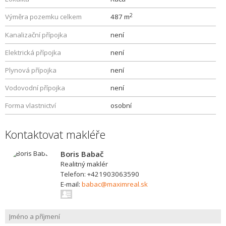
2
Výměra pozemku celkem
487 m
Kanalizační přípojka
není
Elektrická přípojka
není
Plynová přípojka
není
Vodovodní přípojka
není
Forma vlastnictví
osobní
Kontaktovat makléře
Boris Babač
Realitný maklér
Telefon: +421903063590
E-mail:
babac@maximreal.sk