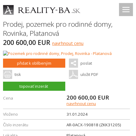
Prodej, pozemek pro rodinné domy,
Rovinka
,
Platanová
200 600,00 EUR
navrhnout cenu
přidat k oblíbeným
poslat
tisk
uložit PDF
topovať inzerát
200 600,00
EUR
Cena
navrhnout cenu
Vloženo
31.01.2024
Číslo inzerátu
AR-0ACX-190818 (ZKK31205)
Lokalita
Platanová