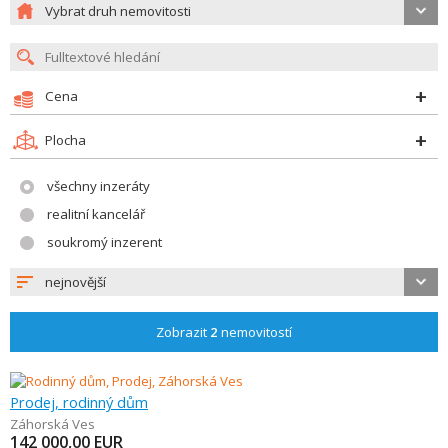
Vybrat druh nemovitosti
Cena
Plocha
všechny inzeráty
realitní kancelář
soukromý inzerent
nejnovější
Zobrazit
2
nemovitostí
Prodej, rodinný dům
Záhorská Ves
142 000,00
EUR