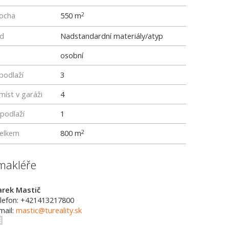
locha
550 m
2
rd
Nadstandardní materiály/atyp
osobní
podlaží
3
míst v garáži
4
podlaží
1
elkem
800 m
2
makléře
rek Mastič
lefon: +421413217800
mail:
mastic@tureality.sk