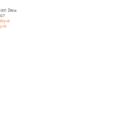
1001
Žilina
027
lity.sk
y.sk