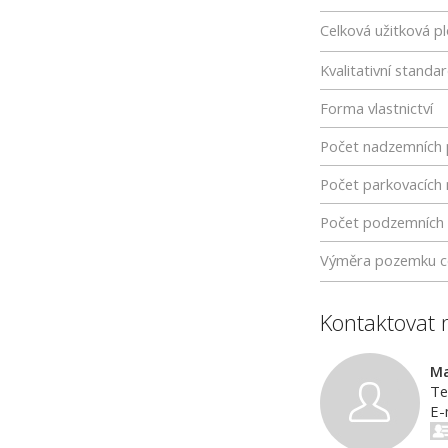
Celková užitková p
Kvalitativní standa
Forma vlastnictví
Počet nadzemních 
Počet parkovacích 
Počet podzemních 
Výměra pozemku c
Kontaktovat 
Ma
Te
E-