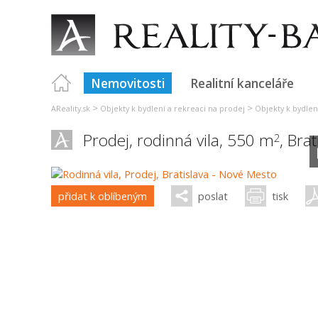
Nemovitosti
Realitní kanceláře
>
>
AReality.sk
Objekty k bydlení a rekreaci na prodej
Objekty k bydlení
Prodej, rodinná vila, 550 m
,
Brat
2
přidat k oblíbeným
poslat
tisk