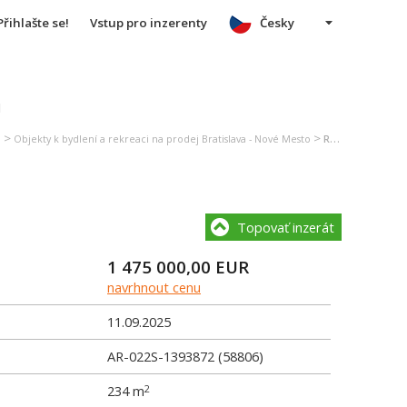
Přihlašte se!
Vstup pro inzerenty
Česky
u
>
>
I
Objekty k bydlení a rekreaci na prodej Bratislava - Nové Mesto
Rodinná vila na prodej Bratislava - Nové Mesto
Topovať inzerát
1 475 000,00
EUR
navrhnout cenu
11.09.2025
AR-022S-1393872 (58806)
234 m
2