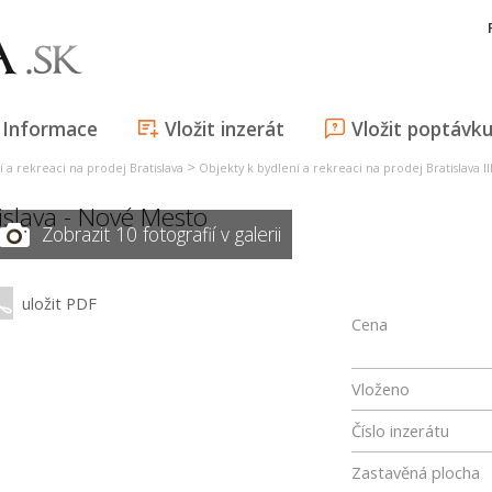
Informace
Vložit inzerát
Vložit poptávk
>
 a rekreaci na prodej Bratislava
Objekty k bydlení a rekreaci na prodej Bratislava II
islava - Nové Mesto
Zobrazit 10 fotografií v galerii
uložit PDF
Cena
Vloženo
Číslo inzerátu
Zastavěná plocha