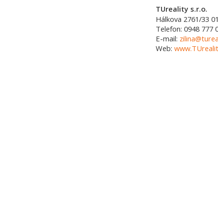
TUreality s.r.o.
Hálkova 2761/33
0
Telefon:
0948 777 
E-mail:
zilina@turea
Web:
www.TUrealit