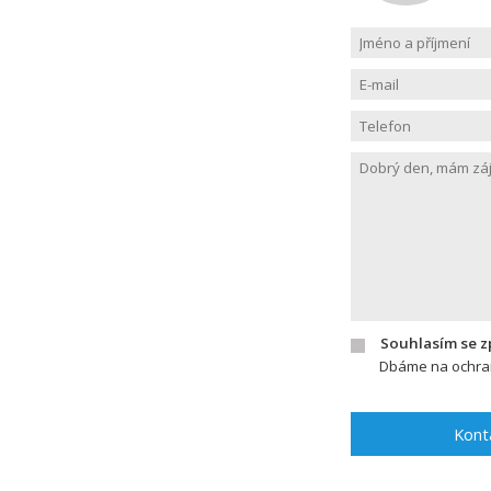
Souhlasím se 
Dbáme na ochran
Kont