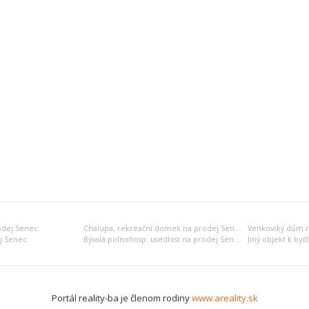
odej Senec
Chalupa, rekreační domek na prodej Senec
Venkovský dům n
j Senec
Bývalá polnohosp. usedlost na prodej Senec
Portál reality-ba je členom rodiny
www.areality.sk