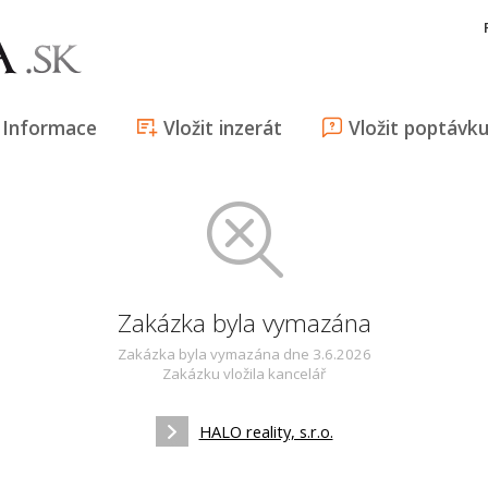
Informace
Vložit inzerát
Vložit poptávk
Zakázka byla vymazána
Zakázka byla vymazána dne 3.6.2026
Zakázku vložila kancelář
HALO reality, s.r.o.