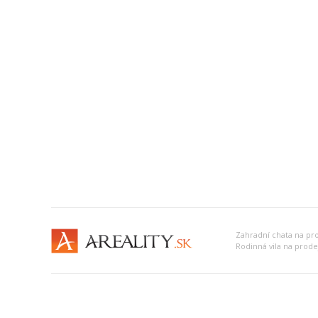
Zahradní chata na pr
Rodinná vila na prode