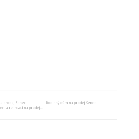
a prodej Senec
Rodinný dům na prodej Senec
Jiný objekt k bydlení a rekreaci na prodej Senec