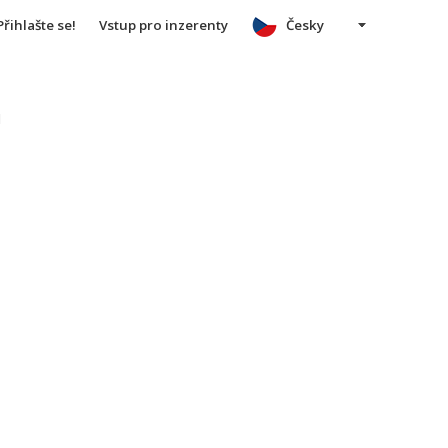
Přihlašte se!
Vstup pro inzerenty
Česky
u