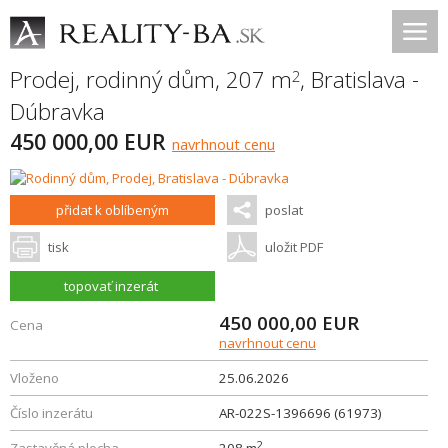
Prodej, rodinný dům, 207 m
,
Bratislava -
2
Dúbravka
450 000,00 EUR
navrhnout cenu
přidat k oblíbeným
poslat
tisk
uložit PDF
topovať inzerát
450 000,00
EUR
Cena
navrhnout cenu
Vloženo
25.06.2026
Číslo inzerátu
AR-022S-1396696 (61973)
2