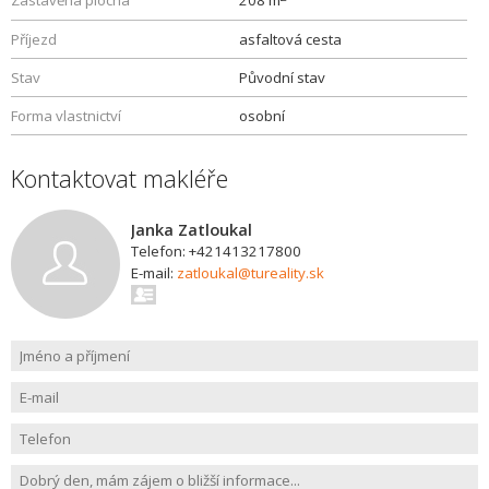
Zastavěná plocha
208 m
Příjezd
asfaltová cesta
Stav
Původní stav
Forma vlastnictví
osobní
Kontaktovat makléře
Janka Zatloukal
Telefon: +421413217800
E-mail:
zatloukal@tureality.sk