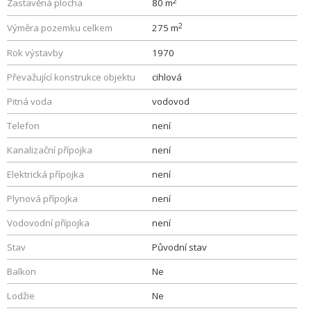
2
Zastavěná plocha
80 m
2
Výměra pozemku celkem
275 m
Rok výstavby
1970
Převažující konstrukce objektu
cihlová
Pitná voda
vodovod
Telefon
není
Kanalizační přípojka
není
Elektrická přípojka
není
Plynová přípojka
není
Vodovodní přípojka
není
Stav
Původní stav
Balkon
Ne
Lodžie
Ne