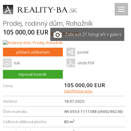
Prodej, rodinný dům,
Rohožník
105 000,00 EUR
navrhnout cenu
Zobrazit 21 fotografií v galerii
přidat k oblíbeným
poslat
tisk
uložit PDF
topovať inzerát
105 000,00
EUR
Cena
navrhnout cenu
Vloženo
18.07.2025
Číslo inzerátu
AR-0553-1111588 (ch00290236)
2
Celková užitková plocha
80 m