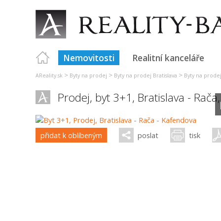
Nemovitosti
Realitní kanceláře
>
>
>
AReality.sk
Byty na prodej
Byty na prodej Bratislava
Byty na prodej 
Prodej, byt 3+1,
Bratislava - Rača
přidat k oblíbeným
poslat
tisk