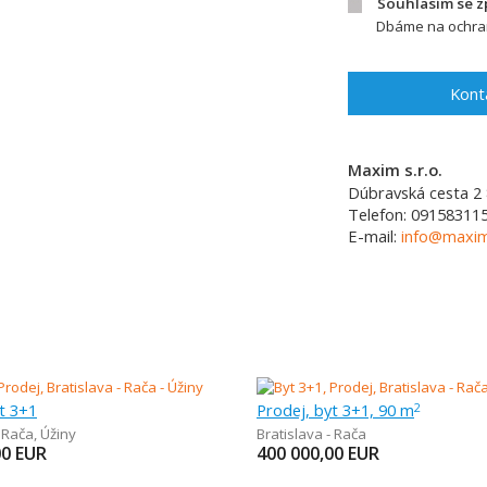
Souhlasím se 
Dbáme na ochran
Kont
Maxim s.r.o.
Dúbravská cesta 2
Telefon:
09158311
E-mail:
info@maxim
t 3+1
Prodej, byt 3+1, 90 m
2
- Rača
,
Úžiny
Bratislava - Rača
00
EUR
400 000,00
EUR