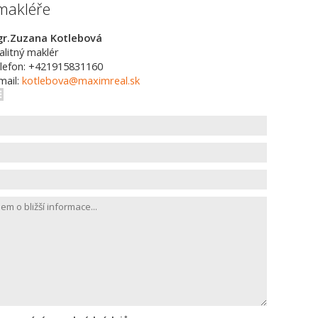
makléře
r.Zuzana Kotlebová
alitný maklér
lefon: +421915831160
mail:
kotlebova@maximreal.sk