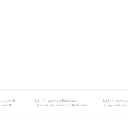
tislava III
Byt 1+1 na prodej Bratislava III
Byt 2+1 na prodej 
slava III
Byt 5+1 a větší na prodej Bratislava III
Dvojgarsonka na p