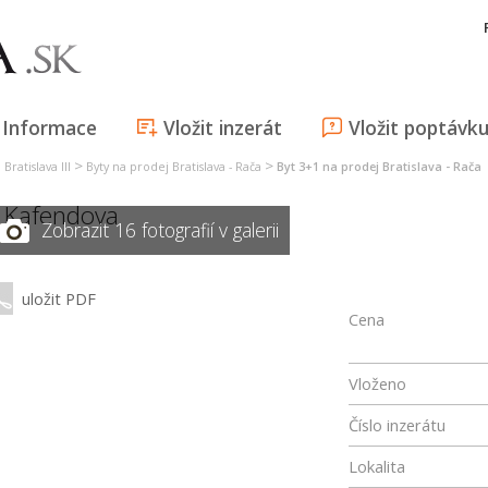
Informace
Vložit inzerát
Vložit poptávk
>
>
Bratislava III
Byty na prodej Bratislava - Rača
Byt 3+1 na prodej Bratislava - Rača
,
Kafendova
Zobrazit 16 fotografií v galerii
uložit PDF
Cena
Vloženo
Číslo inzerátu
Lokalita