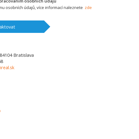
zpracováním osobních údajů
u osobních údajů, více informací naleznete
zde
aktovat
84104
Bratislava
58
real.sk