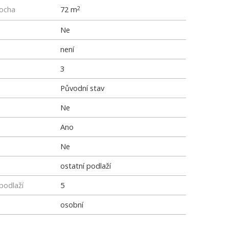
locha
72 m
2
Ne
není
3
Původní stav
Ne
Ano
Ne
ostatní podlaží
podlaží
5
osobní