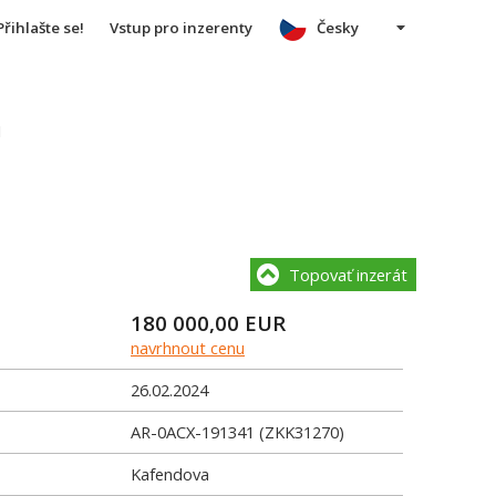
Přihlašte se!
Vstup pro inzerenty
Česky
u
Topovať inzerát
180 000,00
EUR
navrhnout cenu
26.02.2024
AR-0ACX-191341 (ZKK31270)
Kafendova