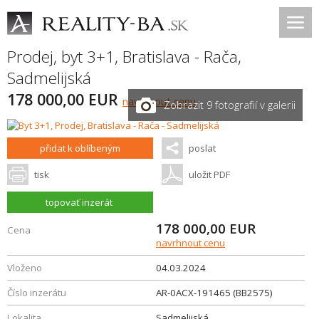
Prodej, byt 3+1,
Bratislava - Rača
,
Sadmelijská
178 000,00 EUR
navrhnout cenu
Zobrazit 9 fotografií v galerii
přidat k oblíbeným
poslat
tisk
uložit PDF
topovať inzerát
178 000,00
EUR
Cena
navrhnout cenu
Vloženo
04.03.2024
Číslo inzerátu
AR-0ACX-191465 (BB2575)
Lokalita
Sadmelijská