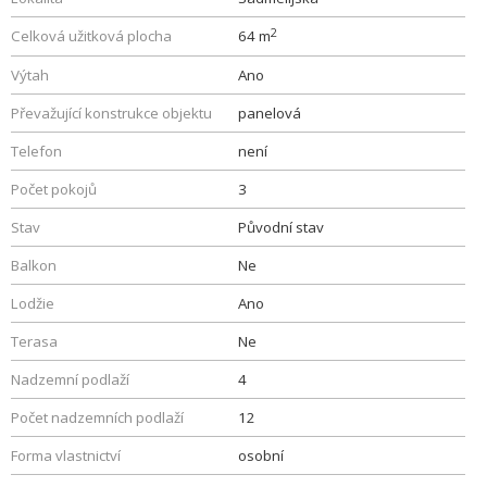
2
Celková užitková plocha
64 m
Výtah
Ano
Převažující konstrukce objektu
panelová
Telefon
není
Počet pokojů
3
Stav
Původní stav
Balkon
Ne
Lodžie
Ano
Terasa
Ne
Nadzemní podlaží
4
Počet nadzemních podlaží
12
Forma vlastnictví
osobní