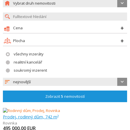
Vybrat druh nemovitosti
Cena
Plocha
všechny inzeráty
realitní kancelář
soukromý inzerent
nejnovější
Zobrazit
5
nemovitostí
Prodej, rodinný dům, 742 m
2
Rovinka
495 000,00
EUR